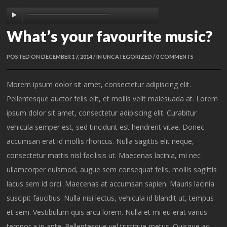
What’s your favourite music?
POSTED ON DECEMBER 17, 2014 / IN
UNCATEGORIZED
/ 0 COMMENTS
Morem ipsum dolor sit amet, consectetur adipiscing elit.
Pellentesque auctor felis elit, et mollis velit malesuada at. Lorem
ipsum dolor sit amet, consectetur adipiscing elit. Curabitur
vehicula semper est, sed tincidunt est hendrerit vitae. Donec
accumsan erat id mollis rhoncus. Nulla sagittis elit neque,
consectetur mattis nisl facilisis ut. Maecenas lacinia, mi nec
ullamcorper euismod, augue sem consequat felis, mollis sagittis
lacus sem id orci. Maecenas at accumsan sapien. Mauris lacinia
suscipit faucibus. Nulla nisi lectus, vehicula id blandit ut, tempus
et sem. Vestibulum quis arcu lorem. Nulla et mi eu erat varius
tempor a in ante. Pellentesque vel tristique metus. Quisque ac