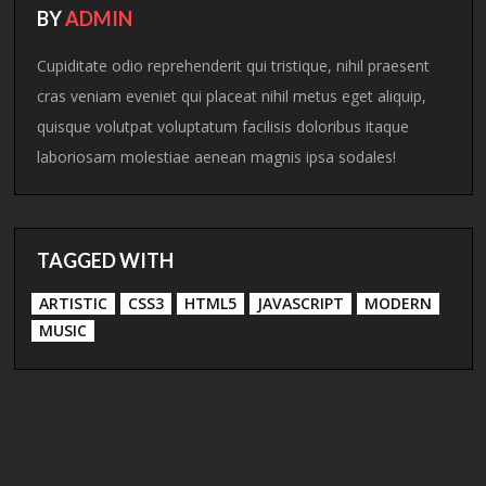
BY
ADMIN
Cupiditate odio reprehenderit qui tristique, nihil praesent
cras veniam eveniet qui placeat nihil metus eget aliquip,
quisque volutpat voluptatum facilisis doloribus itaque
laboriosam molestiae aenean magnis ipsa sodales!
TAGGED WITH
ARTISTIC
CSS3
HTML5
JAVASCRIPT
MODERN
MUSIC