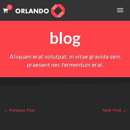
0
HOME
Togg
cart
cart
navig
PAGES
No products in the cart.
No products in the cart.
blog
PORTFOLIO
SHOP
Aliquam erat volutpat. in vitae gravida sem.
BLOG
praesent nec fermentum erat.
FEATURES
← Previous Post
Next Post →