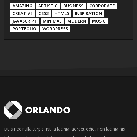
AMAZING
ARTISTIC
BUSINESS
CORPORATE
CREATIVE
CSS3
HTML5
INSPIRATION
JAVASCRIPT
MINIMAL
MODERN
MUSIC
PORTFOLIO
WORDPRESS
Duis nec nulla turpis. Nulla lacinia laoreet odio, non lacinia nis